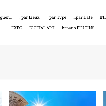
iguer…
…par Lieux
…par Type
…par Date
IN
EXPO
DIGITAL ART
krpano PLUGINS