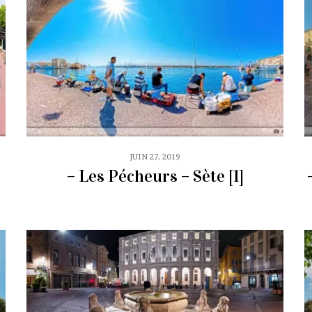
JUIN 27, 2019
– Les Pécheurs – Sète [1]