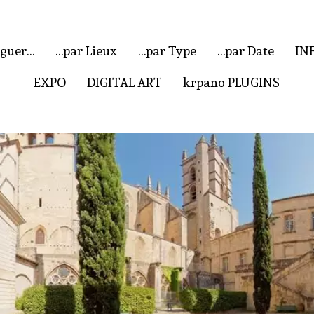
iguer…
…par Lieux
…par Type
…par Date
IN
EXPO
DIGITAL ART
krpano PLUGINS