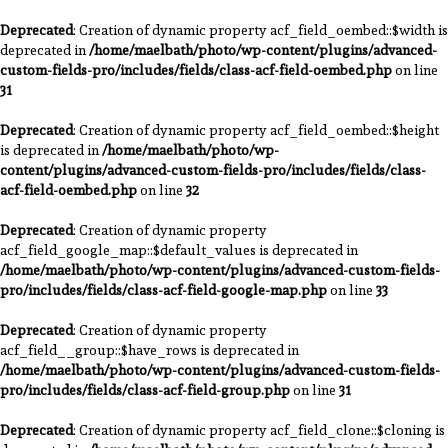
Deprecated
: Creation of dynamic property acf_field_oembed::$width is
deprecated in
/home/maelbath/photo/wp-content/plugins/advanced-
custom-fields-pro/includes/fields/class-acf-field-oembed.php
on line
31
Deprecated
: Creation of dynamic property acf_field_oembed::$height
is deprecated in
/home/maelbath/photo/wp-
content/plugins/advanced-custom-fields-pro/includes/fields/class-
acf-field-oembed.php
on line
32
Deprecated
: Creation of dynamic property
acf_field_google_map::$default_values is deprecated in
/home/maelbath/photo/wp-content/plugins/advanced-custom-fields-
pro/includes/fields/class-acf-field-google-map.php
on line
33
Deprecated
: Creation of dynamic property
acf_field__group::$have_rows is deprecated in
/home/maelbath/photo/wp-content/plugins/advanced-custom-fields-
pro/includes/fields/class-acf-field-group.php
on line
31
Deprecated
: Creation of dynamic property acf_field_clone::$cloning is