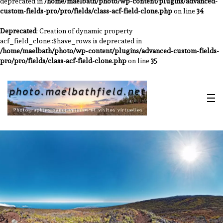
deprecated in
/home/maelbath/photo/wp-content/plugins/advanced-
custom-fields-pro/pro/fields/class-acf-field-clone.php
on line
34
Deprecated
: Creation of dynamic property
acf_field_clone::$have_rows is deprecated in
/home/maelbath/photo/wp-content/plugins/advanced-custom-fields-
pro/pro/fields/class-acf-field-clone.php
on line
35