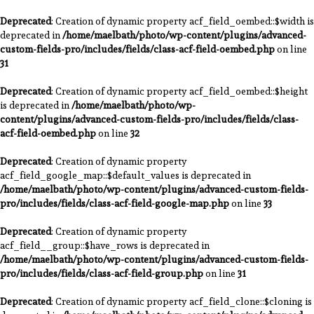
Deprecated
: Creation of dynamic property acf_field_oembed::$width is
deprecated in
/home/maelbath/photo/wp-content/plugins/advanced-
custom-fields-pro/includes/fields/class-acf-field-oembed.php
on line
31
Deprecated
: Creation of dynamic property acf_field_oembed::$height
is deprecated in
/home/maelbath/photo/wp-
content/plugins/advanced-custom-fields-pro/includes/fields/class-
acf-field-oembed.php
on line
32
Deprecated
: Creation of dynamic property
acf_field_google_map::$default_values is deprecated in
/home/maelbath/photo/wp-content/plugins/advanced-custom-fields-
pro/includes/fields/class-acf-field-google-map.php
on line
33
Deprecated
: Creation of dynamic property
acf_field__group::$have_rows is deprecated in
/home/maelbath/photo/wp-content/plugins/advanced-custom-fields-
pro/includes/fields/class-acf-field-group.php
on line
31
Deprecated
: Creation of dynamic property acf_field_clone::$cloning is