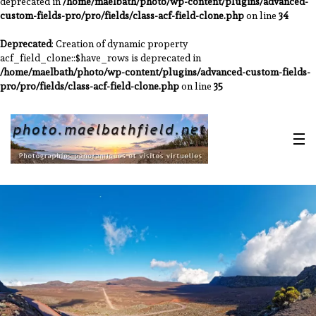
deprecated in
/home/maelbath/photo/wp-content/plugins/advanced-
custom-fields-pro/pro/fields/class-acf-field-clone.php
on line
34
Deprecated
: Creation of dynamic property
acf_field_clone::$have_rows is deprecated in
/home/maelbath/photo/wp-content/plugins/advanced-custom-fields-
pro/pro/fields/class-acf-field-clone.php
on line
35