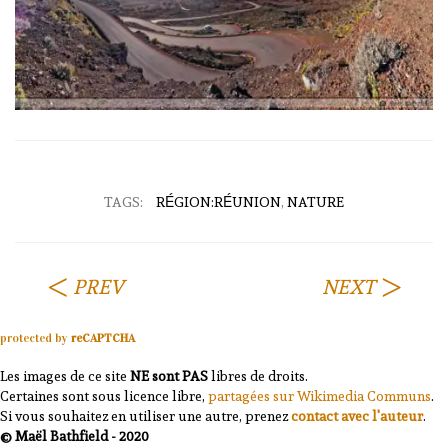
TAGS:
RÉGION:RÉUNION
,
NATURE
PREV
NEXT
protected by
reCAPTCHA
Les images de ce site
NE sont PAS
libres de droits.
Certaines sont sous licence libre,
partagées sur Wikimedia Communs
.
Si vous souhaitez en utiliser une autre, prenez
contact avec l'auteur
.
© Maël Bathfield - 2020