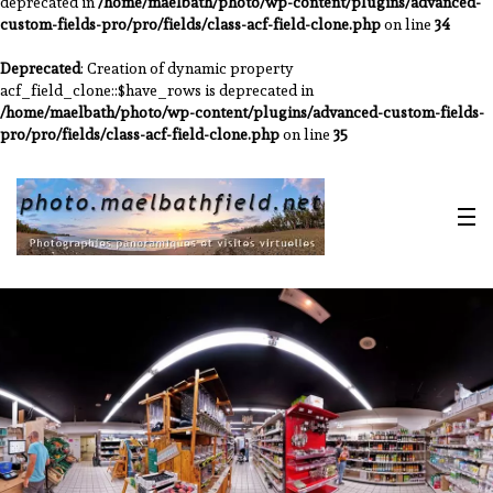
deprecated in
/home/maelbath/photo/wp-content/plugins/advanced-
custom-fields-pro/pro/fields/class-acf-field-clone.php
on line
34
Deprecated
: Creation of dynamic property
acf_field_clone::$have_rows is deprecated in
/home/maelbath/photo/wp-content/plugins/advanced-custom-fields-
pro/pro/fields/class-acf-field-clone.php
on line
35