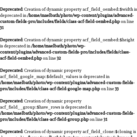
Deprecated
: Creation of dynamic property acf_field_oembed::$width is
deprecated in
/home/maelbath/photo/wp-content/plugins/advanced-
custom-fields-pro/includes/fields/class-acf-field-oembed.php
on line
31
Deprecated
: Creation of dynamic property acf_field_oembed::$height
is deprecated in
/home/maelbath/photo/wp-
content/plugins/advanced-custom-fields-pro/includes/fields/class-
acf-field-oembed.php
on line
32
Deprecated
: Creation of dynamic property
acf_field_google_map::$default_values is deprecated in
/home/maelbath/photo/wp-content/plugins/advanced-custom-fields-
pro/includes/fields/class-acf-field-google-map.php
on line
33
Deprecated
: Creation of dynamic property
acf_field__group::$have_rows is deprecated in
/home/maelbath/photo/wp-content/plugins/advanced-custom-fields-
pro/includes/fields/class-acf-field-group.php
on line
31
Deprecated
: Creation of dynamic property acf_field_clone::$cloning is