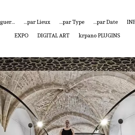
iguer…
…par Lieux
…par Type
…par Date
IN
EXPO
DIGITAL ART
krpano PLUGINS