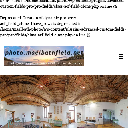
deprecated in
/home/maelbath/photo/wp-content/plugins/advanced-
custom-fields-pro/pro/fields/class-acf-field-clone.php
on line
34
Deprecated
: Creation of dynamic property
acf_field_clone::$have_rows is deprecated in
/home/maelbath/photo/wp-content/plugins/advanced-custom-fields-
pro/pro/fields/class-acf-field-clone.php
on line
35