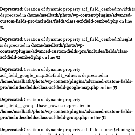
Deprecated
: Creation of dynamic property acf_field_oembed::$width is
deprecated in
/home/maelbath/photo/wp-content/plugins/advanced-
custom-fields-pro/includes/fields/class-acf-field-oembed.php
on line
31
Deprecated
: Creation of dynamic property acf_field_oembed::$height
is deprecated in
/home/maelbath/photo/wp-
content/plugins/advanced-custom-fields-pro/includes/fields/class-
acf-field-oembed.php
on line
32
Deprecated
: Creation of dynamic property
acf_field_google_map::$default_values is deprecated in
/home/maelbath/photo/wp-content/plugins/advanced-custom-fields-
pro/includes/fields/class-acf-field-google-map.php
on line
33
Deprecated
: Creation of dynamic property
acf_field__group::$have_rows is deprecated in
/home/maelbath/photo/wp-content/plugins/advanced-custom-fields-
pro/includes/fields/class-acf-field-group.php
on line
31
Deprecated
: Creation of dynamic property acf_field_clone::$cloning is