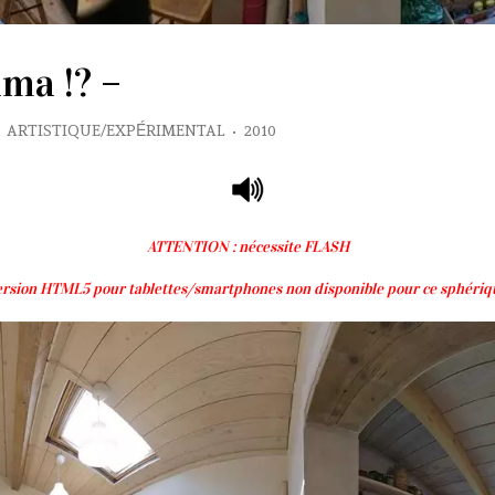
ma !? –
ARTISTIQUE/EXPÉRIMENTAL
•
2010
ATTENTION : nécessite FLASH
ersion HTML5 pour tablettes/smartphones non disponible pour ce sphériq