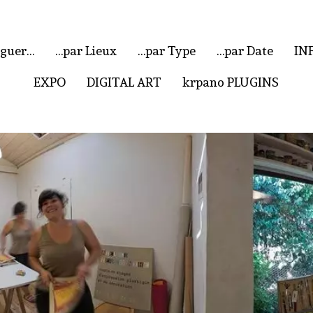
iguer…
…par Lieux
…par Type
…par Date
IN
EXPO
DIGITAL ART
krpano PLUGINS