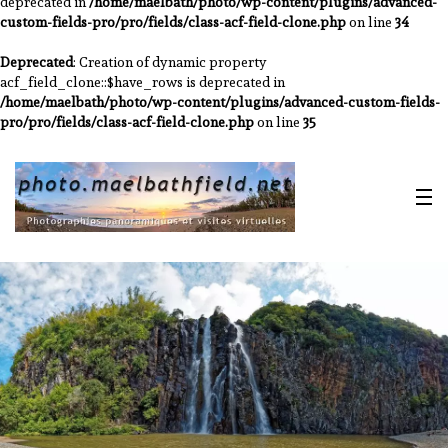
deprecated in
/home/maelbath/photo/wp-content/plugins/advanced-
custom-fields-pro/pro/fields/class-acf-field-clone.php
on line
34
Deprecated
: Creation of dynamic property
acf_field_clone::$have_rows is deprecated in
/home/maelbath/photo/wp-content/plugins/advanced-custom-fields-
pro/pro/fields/class-acf-field-clone.php
on line
35