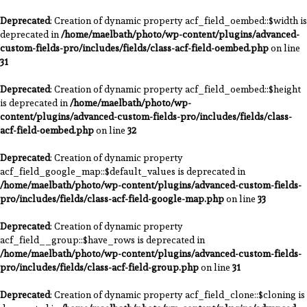
Deprecated
: Creation of dynamic property acf_field_oembed::$width is
deprecated in
/home/maelbath/photo/wp-content/plugins/advanced-
custom-fields-pro/includes/fields/class-acf-field-oembed.php
on line
31
Deprecated
: Creation of dynamic property acf_field_oembed::$height
is deprecated in
/home/maelbath/photo/wp-
content/plugins/advanced-custom-fields-pro/includes/fields/class-
acf-field-oembed.php
on line
32
Deprecated
: Creation of dynamic property
acf_field_google_map::$default_values is deprecated in
/home/maelbath/photo/wp-content/plugins/advanced-custom-fields-
pro/includes/fields/class-acf-field-google-map.php
on line
33
Deprecated
: Creation of dynamic property
acf_field__group::$have_rows is deprecated in
/home/maelbath/photo/wp-content/plugins/advanced-custom-fields-
pro/includes/fields/class-acf-field-group.php
on line
31
Deprecated
: Creation of dynamic property acf_field_clone::$cloning is